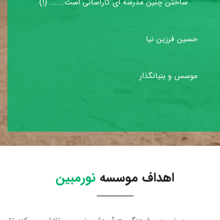
ساختن چنین مدرسه ای کارآسانی است...... (!)
حسین فرزین نیا
موسس و بنیانگذار
اهداف موسسه
نورمبین