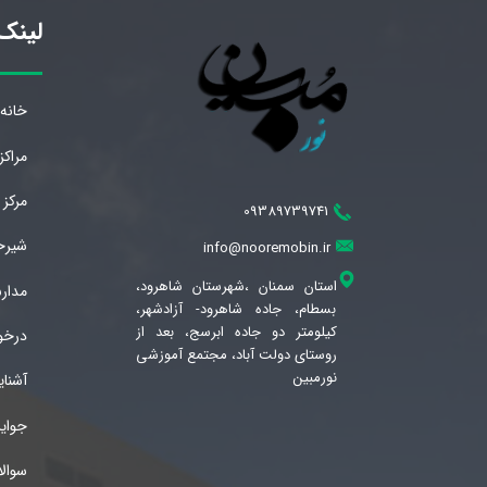
لینک‌
خانه
مراک
مرکز
09389739741
شیرخو
info@nooremobin.ir
استان سمنان ،شهرستان شاهرود،
مدار
بسطام، جاده شاهرود- آزادشهر،
کیلومتر دو جاده ابرسج، بعد از
درخو
روستای دولت آباد، مجتمع آموزشی
نورمبین
آشنا
جوای
سوال