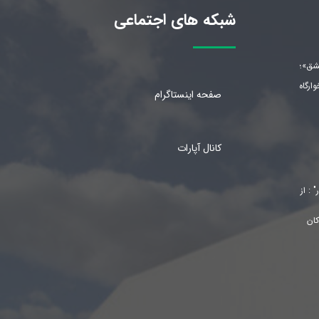
شبکه های اجتماعی
شق»؛
رگاه
صفحه اینستاگرام
کانال آپارات
 : از
کان