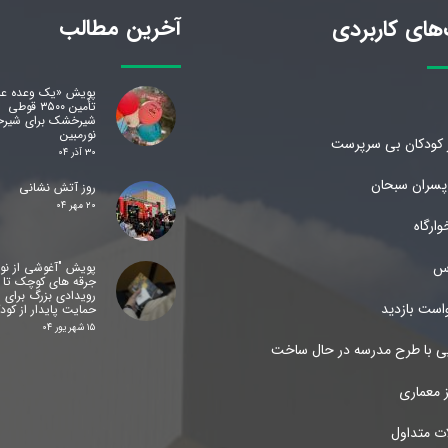
آخرین مطالب
های کاربردی
پویش «یک وعده ع
تأمین ۳۵۰۰ قوطی
شیرخشک برای شیرخوا
نورمبین
ز کودکان بی سرپرست
۳۰ آذر ۰۴
 پسران سبحان
روز آتش نشانی
۲۰ مهر ۰۴
ارگاه
س
پویش "آغوشی از نور"
جرقه های کوچک تا
رویدادی بزرگ برای
است بازدید
حمایت پایدار از کود
۱۵ شهریور ۰۴
یی با طرح مدرسه در حال ساخت
ز معماری
ات متداول