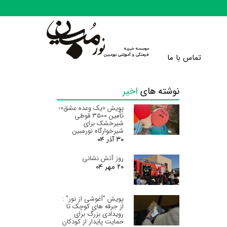
موسسه خیریه
تماس با ما
​​​​​​​فرهنگی و آموزشی نورمبین
نوشته های
اخیر
پویش «یک وعده عشق»؛
تأمین ۳۵۰۰ قوطی
شیرخشک برای
شیرخوارگاه نورمبین
۳۰ آذر ۰۴
روز آتش نشانی
۲۰ مهر ۰۴
پویش "آغوشی از نور" :
از جرقه های کوچک تا
رویدادی بزرگ برای
حمایت پایدار از کودکان