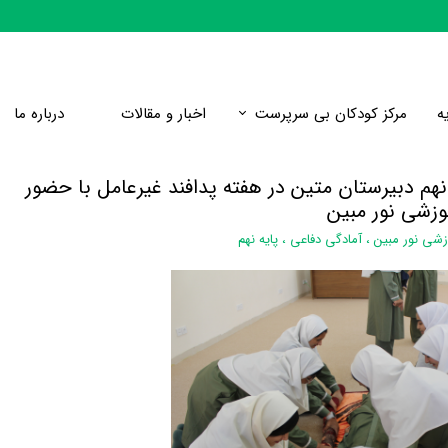
ه
مرکز کودکان بی سرپرست
اخبار و مقالات
درباره ما
مرکز پسران سبحان(6تا12 سال)
 نهم دبیرستان متین در هفته پدافند غیرعامل با حضور
وزشی نور مبین
شی نور مبین
،
آمادگی دفاعی
،
پایه نهم