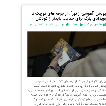
ویش "آغوشی از نور" : از جرقه های کوچک تا
ویدادی بزرگ برای حمایت پایدار از کودکان
۱۵ شهریور ۰۴
اخبار
نورمبین
،
خیریه
،
آغوشی از نور
پویش "آغوشی از نور" که از نیمه آبان ۱۴۰۳ آغاز شد، با همراهی
رشور خیرین و برگزاری یک رویداد حضوری ویژه، توانست گامی
اندگار در مسیر حمایت پایدار از کودکان تحت پوشش مؤسسه خیریه
نورمبین بردارد . قصه "آغوشی از نور" در ۱۵ آبان ۱۴۰۳ از یک جلسه
اده میان اعضای تیم خیریه نورمبین آغاز شد؛ نشستی که با یک
غدغه مشترک شکل گرفت: یافتن راهی برای جذب کمک های …