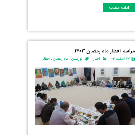
ادامه مطلب
راسم افطار ماه رمضان 1403
۲۷ اسفند ۰۳
اخبار
نورمبین
،
ماه رمضان
،
افطار