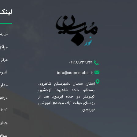
لینک‌
خانه
مراک
مرکز
09389739741
شیرخو
info@nooremobin.ir
استان سمنان ،شهرستان شاهرود،
مدار
بسطام، جاده شاهرود- آزادشهر،
کیلومتر دو جاده ابرسج، بعد از
درخو
روستای دولت آباد، مجتمع آموزشی
نورمبین
آشنا
جوای
سوال