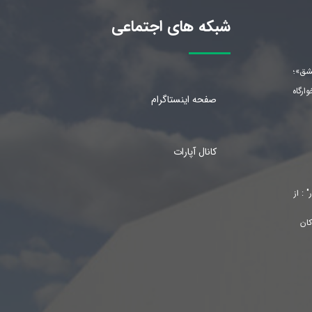
شبکه های اجتماعی
شق»؛
رگاه
صفحه اینستاگرام
کانال آپارات
 : از
کان