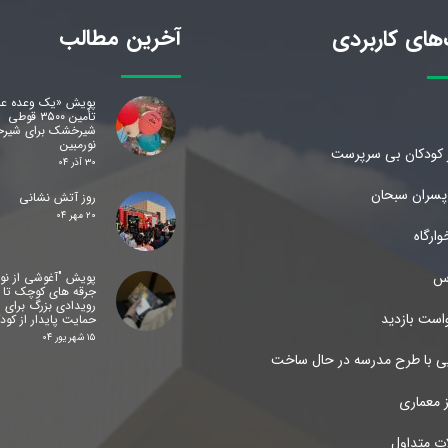
آخرین مطالب
های کاربردی
پویش «یک وعده ع
تأمین ۳۵۰۰ قوطی
شیرخشک برای شیرخوا
نورمبین
ز کودکان بی سرپرست
۳۰ آذر ۰۴
 پسران سبحان
روز آتش نشانی
۲۰ مهر ۰۴
ارگاه
س
پویش "آغوشی از نور"
جرقه های کوچک تا
رویدادی بزرگ برای
است بازدید
حمایت پایدار از کود
۱۵ شهریور ۰۴
یی با طرح مدرسه در حال ساخت
ز معماری
ات متداول